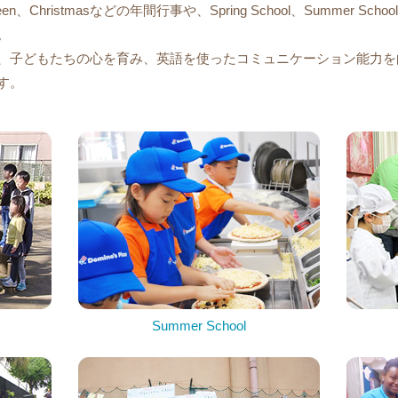
een、Christmasなどの年間行事や、Spring School、Summer Scho
。
、子どもたちの心を育み、英語を使ったコミュニケーション能力を
す。
Summer School