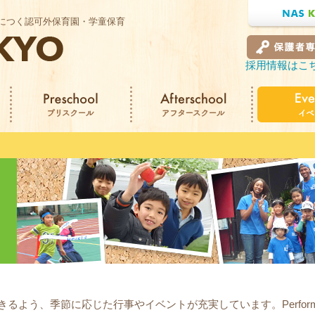
につく認可外保育園・学童保育
NAS KIDS 
採用情報はこ
保護者専用ペ
Preschool プリスクー
Afterschool アフタース
Events イ
ル
クール
るよう、季節に応じた行事やイベントが充実しています。Perform